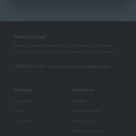
Perfume Concept
Parfem Concept donosi pažljivo odabrane orijentalne
parfeme za one koji ne prate trendove – već ih stvaraju.
+381 60 33 33 369
ili
perfumeconcept.md@gmail.com
Moj nalog
Važni linkovi
Moj nalog
Kontakt
Korpa
Uslovi kupovine
Lista želja
Kako poručiti
Politika privatnosti