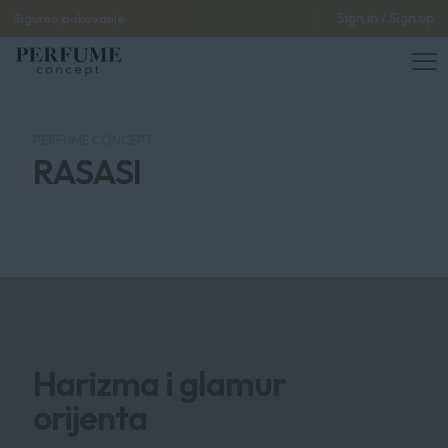
Sign in / Sign up
Sigurno pakovanje
PERFUME CONCEPT
RASASI
Harizma i glamur
orijenta