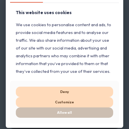
This website uses cookies
This website uses cookies
We use cookies to personalise content and ads, to
We use cookies to personalise content and ads, to
provide social media features and to analyse our
provide social media features and to analyse our
traffic. We also share information about your use
traffic. We also share information about your use
of our site with our social media, advertising and
of our site with our social media, advertising and
analytics partners who may combine it with other
analytics partners who may combine it with other
Rasasi Hawas
Rasasi Hawas
For Her Éclat
Atlantis edp
information that you’ve provided to them or that
information that you’ve provided to them or that
edp 100ml
100ml
they’ve collected from your use of their services.
they’ve collected from your use of their services.
6.000,00
RSD
6.500,00
RSD
sa PDV-om
sa PDV-om
Deny
Deny
Customize
Customize
Allow all
Allow all
PRODAVNICA