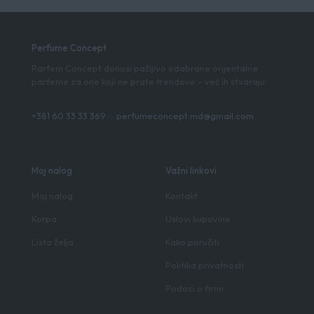
Perfume Concept
Parfem Concept donosi pažljivo odabrane orijentalne
parfeme za one koji ne prate trendove – već ih stvaraju.
+381 60 33 33 369
ili
perfumeconcept.md@gmail.com
Moj nalog
Važni linkovi
Moj nalog
Kontakt
Korpa
Uslovi kupovine
Lista želja
Kako poručiti
Politika privatnosti
Podaci o firmi