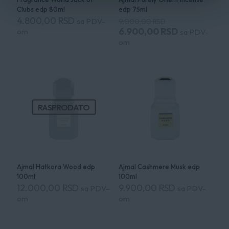
Clubs edp 80ml
edp 75ml
Оригинална
4.800,00
RSD
sa PDV-
9.000,00
RSD
цена
Тренутна
6.900,00
RSD
om
sa PDV-
је
цена
om
била:
је:
9.000,00 RSD.
6.900,00 RS
RASPRODATO
Ajmal Hatkora Wood edp
Ajmal Cashmere Musk edp
100ml
100ml
12.000,00
RSD
9.900,00
RSD
sa PDV-
sa PDV-
om
om