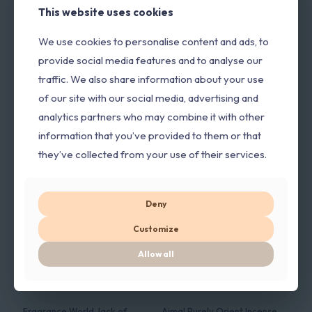
Nazvan po dve najsvetije džamije, brend naglašava tradiciju,
This website uses cookies
This website uses cookies
izvrsnost i etiku, a danas posluje u više od 150 zemalja kroz
mrežu ekskluzivnih prodavnica i izvozne usluge. Kompanija
We use cookies to personalise content and ads, to
We use cookies to personalise content and ads, to
ulaže u modernu proizvodnju i kontrolu kvaliteta, osiguravajući
provide social media features and to analyse our
provide social media features and to analyse our
visokokvalitetne sastojke i proizvode koji zadovoljavaju
raznovrsne ukuse širom sveta.
traffic. We also share information about your use
traffic. We also share information about your use
of our site with our social media, advertising and
of our site with our social media, advertising and
analytics partners who may combine it with other
analytics partners who may combine it with other
PERFUME CONCEPT
information that you’ve provided to them or that
information that you’ve provided to them or that
Slični proizvodi
they’ve collected from your use of their services.
they’ve collected from your use of their services.
POPUST
Deny
Deny
Customize
Customize
Allow all
Allow all
Fragrance World Jack of
Ajmal Purely Orient Incense