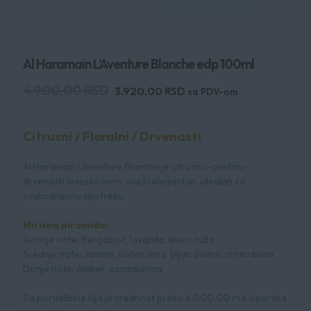
Al Haramain L’Aventure Blanche edp 100ml
Оригинална
Тренутна
4.900,00
RSD
3.920,00
RSD
sa PDV-om
цена
цена
је
је:
Citrusni / Floralni / Drvenasti
била:
3.920,00 RSD.
4.900,00 RSD.
Al Haramain L’Aventure Blanche je citrusno-cvetno-
drvenasti uniseks miris, svež i elegantan, idealan za
svakodnevnu upotrebu.
Mirisna piramida:
Gornje note: Bergamot, lavanda, limun, ruža
Srednje note: Jasmin, koren irisa, ljiljan doline, crna ribizla
Donje note: Amber, sandalovina
Za porudžbine čija je vrednost preko 6.000,00 rsd isporuka